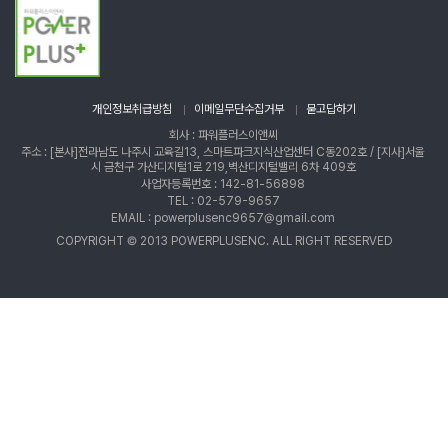
개인정보취급방침
이메일무단수집거부
묻고답하기
회사 : 파워플러스이앤씨
주소 : [본사]전라남도 나주시 교육길13, 스마트파크지식산업센터 C동202호 / [지사]서울
시 금천구 가산디지털1로 219,벽산디지털밸리 6차 409호
사업자등록번호 : 142-81-56898
TEL : 02-579-9657
EMAIL : powerplusenc9657@gmail.com
COPYRIGHT © 2013 POWERPLUSENC. ALL RIGHT RESERVED